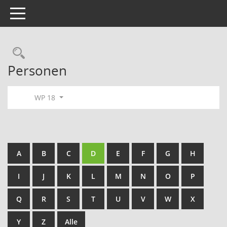
Toggle navigation
Rechercheauswahl
Personen
WP 18
A
B
C
D
E
F
G
H
I
J
K
L
M
N
O
P
Q
R
S
T
U
V
W
X
Y
Z
Alle