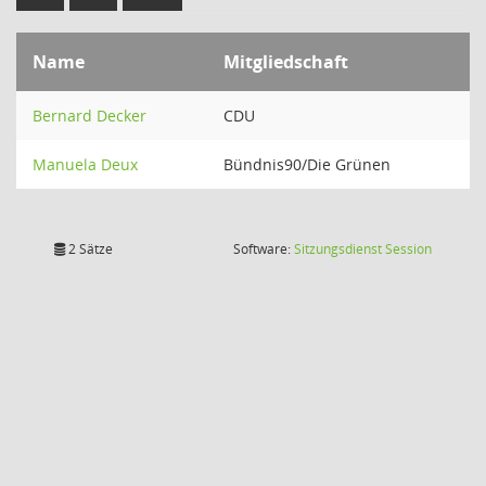
Name
Mitgliedschaft
Bernard Decker
CDU
Manuela Deux
Bündnis90/Die Grünen
(Wird in
2 Sätze
Software:
Sitzungsdienst
Session