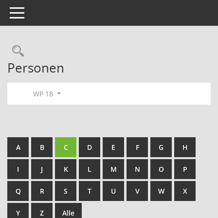
Toggle navigation
Rechercheauswahl
Personen
WP 18
A
B
C
D
E
F
G
H
I
J
K
L
M
N
O
P
Q
R
S
T
U
V
W
X
Y
Z
Alle