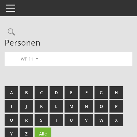
Toggle navigation
Rechercheauswahl
Personen
WP 11
A
B
C
D
E
F
G
H
I
J
K
L
M
N
O
P
Q
R
S
T
U
V
W
X
Y
Z
Alle