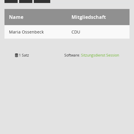
Name
Mitgliedschaft
Maria Ossenbeck
CDU
(Wird in
1 Satz
Software:
Sitzungsdienst
Session