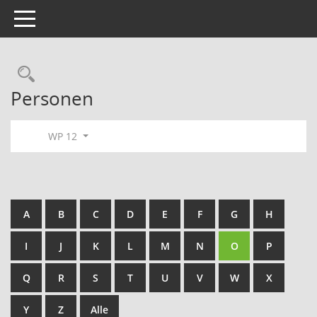
Toggle navigation
Rechercheauswahl
Personen
WP 12
A
B
C
D
E
F
G
H
I
J
K
L
M
N
O
P
Q
R
S
T
U
V
W
X
Y
Z
Alle