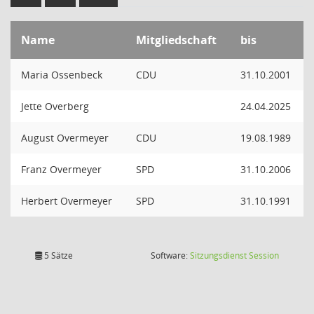
Name
Mitgliedschaft
bis
Maria Ossenbeck
CDU
31.10.2001
Jette Overberg
24.04.2025
August Overmeyer
CDU
19.08.1989
Franz Overmeyer
SPD
31.10.2006
Herbert Overmeyer
SPD
31.10.1991
(Wird in
5 Sätze
Software:
Sitzungsdienst
Session