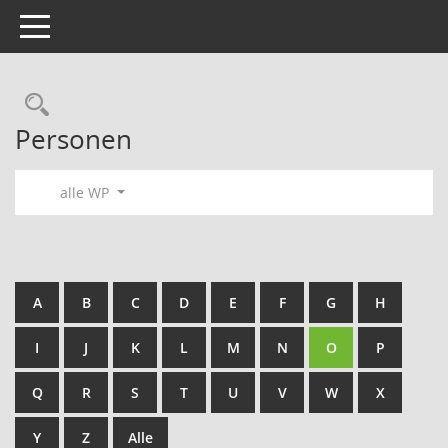
Toggle navigation
Rechercheauswahl
Personen
alle WP
A
B
C
D
E
F
G
H
I
J
K
L
M
N
O
P
Q
R
S
T
U
V
W
X
Y
Z
Alle