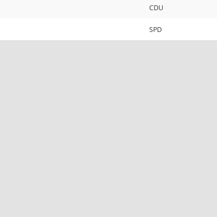
CDU
SPD