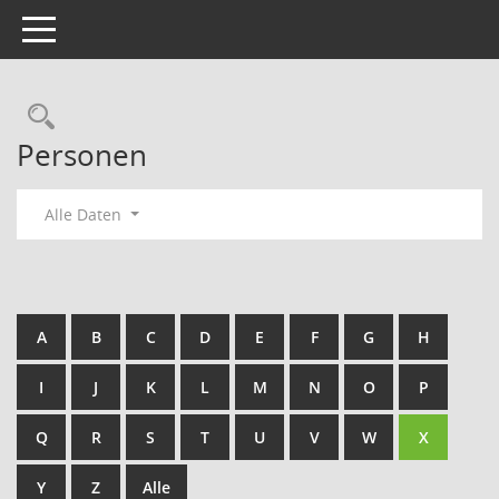
Toggle navigation
Rechercheauswahl
Personen
Alle Daten
A
B
C
D
E
F
G
H
I
J
K
L
M
N
O
P
Q
R
S
T
U
V
W
X
Y
Z
Alle