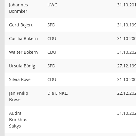
Johannes
UWG
31.10.20
Böhmker
Gerd Bojert
SPD
31.10.19
Cäcilia Bokern
CDU
31.10.20
Walter Bokern
CDU
31.10.20
Ursula Bönig
SPD
27.12.19
Silvia Boye
CDU
31.10.20
Jan Philip
Die LINKE.
22.12.20
Brese
Audra
31.10.20
Brinkhus-
Saltys