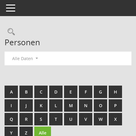
Toggle navigation
Rechercheauswahl
Personen
Alle Daten
A
B
C
D
E
F
G
H
I
J
K
L
M
N
O
P
Q
R
S
T
U
V
W
X
Y
Z
Alle