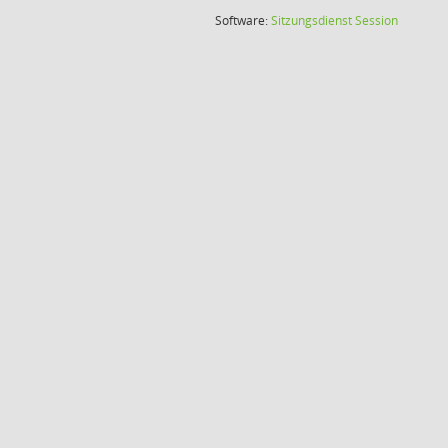
(Wird in
Software:
Sitzungsdienst
Session