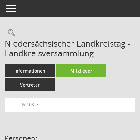
Toggle navigation
Rechercheauswahl
Niedersächsischer Landkreistag -
Landkreisversammlung
Informationen
Mitglieder
Vertreter
WP 08
Personen: