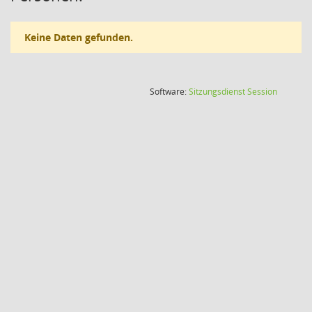
Keine Daten gefunden.
(Wird in
Software:
Sitzungsdienst
Session