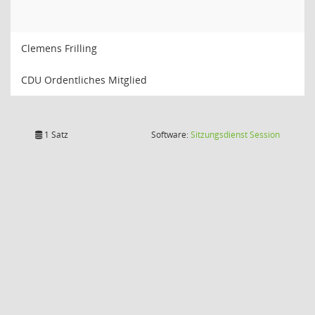
Clemens Frilling
CDU Ordentliches Mitglied
(Wird in
1 Satz
Software:
Sitzungsdienst
Session