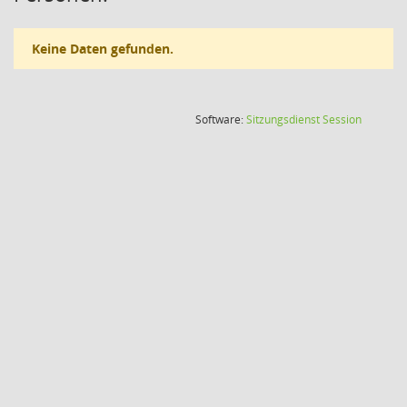
Keine Daten gefunden.
(Wird in
Software:
Sitzungsdienst
Session