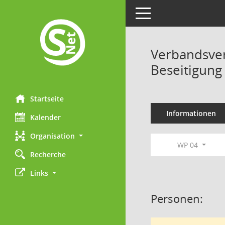
Toggle navigation
Verbandsver
Beseitigung
Startseite
Informationen
Kalender
Organisation
WP 04
Recherche
Links
Personen: