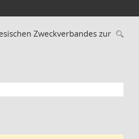
esischen Zweckverbandes zur
Rec