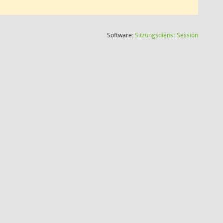
(Wird in
Software:
Sitzungsdienst
Session