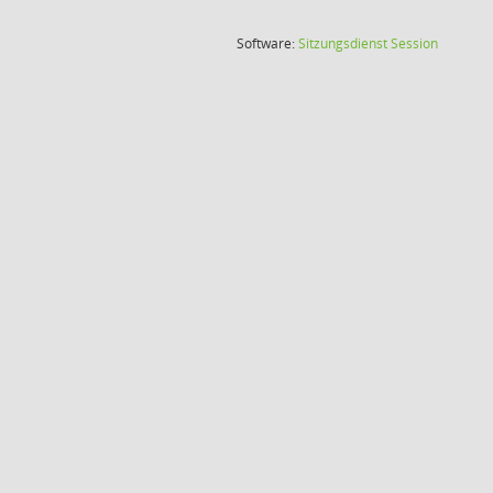
(Wird in
Software:
Sitzungsdienst
Session