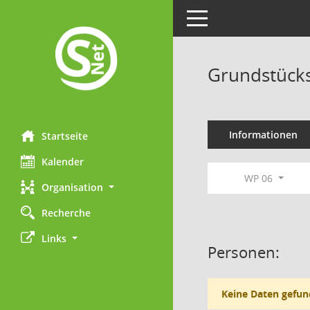
Toggle navigation
Grundstück
Informationen
Startseite
Kalender
WP 06
Organisation
Recherche
Links
Personen:
Keine Daten gefun