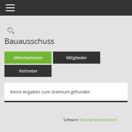
Toggle navigation
Rechercheauswahl
Bauausschuss
Informationen
Mitglieder
Vertreter
Keine Angaben zum Gremium gefunden.
(Wird in
Software:
Sitzungsdienst
Session